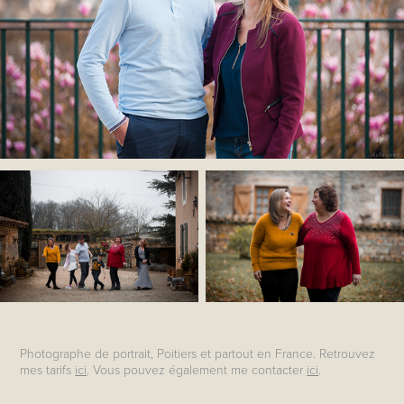
Photographe de portrait, Poitiers et partout en France. Retrouvez
mes tarifs
ici
. Vous pouvez également me contacter
ici
.